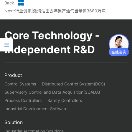
Back
Next:行业资讯|渤海油田去年累产油气当量逾3680万吨
Core Technology -
Independent R&D
Product
Control Systems
Distributed Control System(DCS)
Supervisory Control and Data Acquisition(SCADA)
Process Controllers
Safety Controllers
Industrial Development Software
Solution
Industrial Automation Solutions