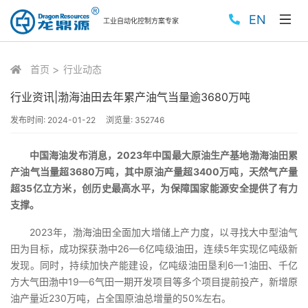
EN
工业自动化控制方案专家
首页
行业动态
行业资讯|渤海油田去年累产油气当量逾3680万吨
发布时间:
2024-01-22
浏览量:
352746
中国海油发布消息，2023年中国最大原油生产基地渤海油田累
产油气当量超3680万吨，其中原油产量超3400万吨，天然气产量
超35亿立方米，创历史最高水平，为保障国家能源安全提供了有力
支撑。
2023年，渤海油田全面加大增储上产力度，以寻找大中型油气
田为目标，成功探获渤中26—6亿吨级油田，连续5年实现亿吨级新
发现。同时，持续加快产能建设，亿吨级油田垦利6—1油田、千亿
方大气田渤中19—6气田一期开发项目等多个项目提前投产，新增原
油产量近230万吨，占全国原油总增量的50%左右。