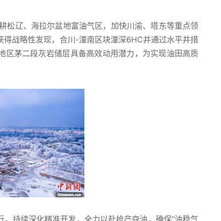
，深耕松辽、海拉尔盆地富油气区，加快川渝、塔东等重点领
得战略性发现，合川-潼南区块潼深6HC井通过水平井措
地区茅二段灰岩储层具备高效动用潜力，为实现油田高质
，持续深化精准开发，全力以赴抢产夺油，确保“油稳气