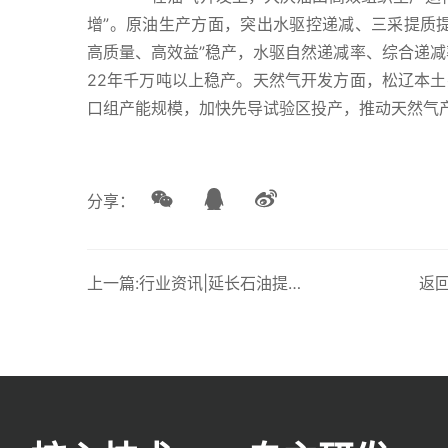
增”。原油生产方面，突出水驱控递减、三采提质
高质量、高效益”稳产，水驱自然递减率、综合递减率
22年千万吨以上稳产。天然气开发方面，松辽本
口组产能规模，加快先导试验区投产，推动天然气
分享：
上一篇:行业资讯|延长石油提前完成全年管输任务
返