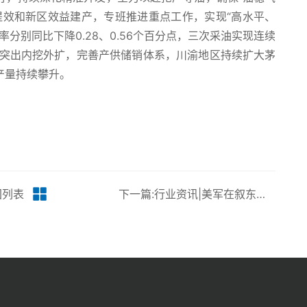
提效和新区效益建产，专班推进重点工作，实现“高水平、
分别同比下降0.28、0.56个百分点，三次采油实现连续
土突出内挖外扩，完善产供储销体系，川渝地区持续扩大茅
产量持续攀升。
回列表
下一篇:行业资讯|美军在叙东北部转运盗采石油