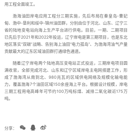
用工程全面竣工。
渤海油田岸电应用工程分三期实施，先后布局在秦皇岛-曹妃
甸、渤中-垦利和绥中-锦州油田群，分别由位于河北、山东、辽宁三
省的陆地变电站向海上生产平台进行供电。目前，一期、二期项目
已先后于2021年和2022年投运，辽宁岸电是第三期项目，也是东北
地区落实“双碳”战略、告别海上油田“电力孤岛”、为渤海湾油气产量
贡献最大的辽东区域油田群打通绿色通道。
随着辽宁岸电两个陆地高压变电站正式投运，三期岸电项目圆
满收官，全部完成河北、山东和辽宁区域岸电主电网搭建工作，形
成了渤海湾从南到北、980兆瓦的区域供电网络及规模化输电能
力，覆盖渤海7个油田区域150余座海上平台。根据设计规模，岸电
三期工程用电高峰年可节约100万吨标煤、减排二氧化碳近175万
吨。
分享：