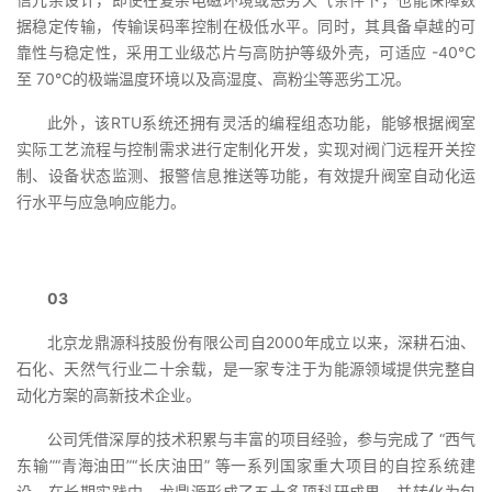
据稳定传输，传输误码率控制在极低水平。同时，其具备卓越的可
靠性与稳定性，采用工业级芯片与高防护等级外壳，可适应 -40℃
至 70℃的极端温度环境以及高湿度、高粉尘等恶劣工况。
此外，该RTU系统还拥有灵活的编程组态功能，能够根据阀室
实际工艺流程与控制需求进行定制化开发，实现对阀门远程开关控
制、设备状态监测、报警信息推送等功能，有效提升阀室自动化运
行水平与应急响应能力。
03
北京龙鼎源科技股份有限公司自2000年成立以来，深耕石油、
石化、天然气行业二十余载，是一家专注于为能源领域提供完整自
动化方案的高新技术企业。
公司凭借深厚的技术积累与丰富的项目经验，参与完成了 “西气
东输”“青海油田”“长庆油田” 等一系列国家重大项目的自控系统建
设。在长期实践中，龙鼎源形成了五十多项科研成果，并转化为包