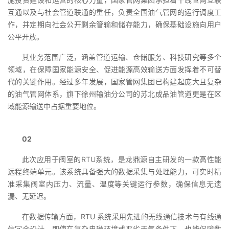
互通以及与社会管道联通的重任，负责全国油气管网的运行调度工
作，并定期向社会公开剩余管输和储存能力，确保基础设施向用户
公平开放。
其业务范围广泛，涵盖管道运输、仓储服务、科技研究等多个
领域，在保障国家能源安全、促进能源高效输送方面发挥着不可替
代的关键作用。经过多年发展，国家管网集团已构建起庞大且复杂
的油气管网体系，旗下徐州输油分公司的苏北成品油管道更是在区
域能源输送中占据重要地位。
02
此次应用于阀室的RTU系统，是龙鼎源自主研发的一款高性能
远程终端单元。该系统具备强大的数据采集与处理能力，可实时精
准采集阀室内压力、流量、温度等关键运行参数，确保信息无遗
漏、无延迟。
在数据传输方面，RTU 系统采用先进的无线通信技术与有线通
信冗余设计，即使在复杂电磁环境或恶劣天气条件下，也能保障数