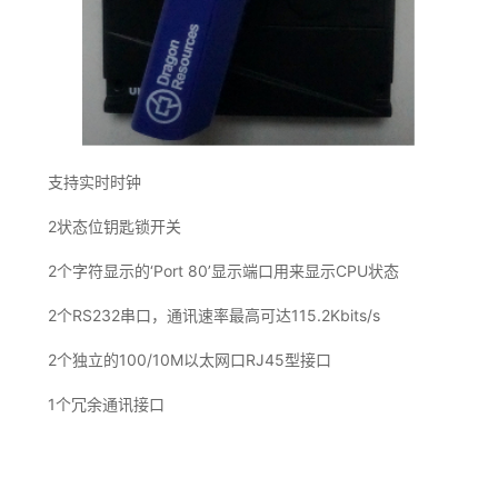
支持实时时钟
2状态位钥匙锁开关
2个字符显示的‘Port 80’显示端口用来显示CPU状态
2个RS232串口，通讯速率最高可达115.2Kbits/s
2个独立的100/10M以太网口RJ45型接口
1个冗余通讯接口