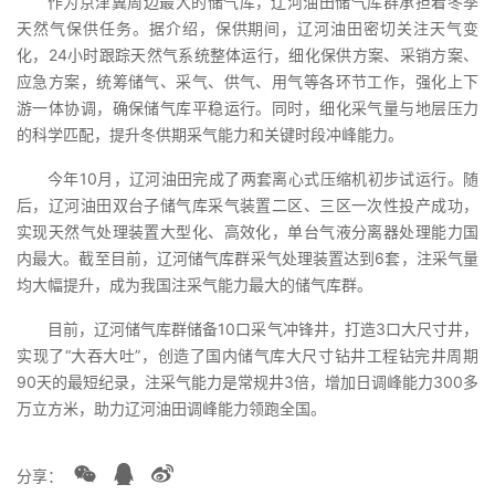
作为京津冀周边最大的储气库，辽河油田储气库群承担着冬季
天然气保供任务。据介绍，保供期间，辽河油田密切关注天气变
化，24小时跟踪天然气系统整体运行，细化保供方案、采销方案、
应急方案，统筹储气、采气、供气、用气等各环节工作，强化上下
游一体协调，确保储气库平稳运行。同时，细化采气量与地层压力
的科学匹配，提升冬供期采气能力和关键时段冲峰能力。
今年10月，辽河油田完成了两套离心式压缩机初步试运行。随
后，辽河油田双台子储气库采气装置二区、三区一次性投产成功，
实现天然气处理装置大型化、高效化，单台气液分离器处理能力国
内最大。截至目前，辽河储气库群采气处理装置达到6套，注采气量
均大幅提升，成为我国注采气能力最大的储气库群。
目前，辽河储气库群储备10口采气冲锋井，打造3口大尺寸井，
实现了“大吞大吐”，创造了国内储气库大尺寸钻井工程钻完井周期
90天的最短纪录，注采气能力是常规井3倍，增加日调峰能力300多
万立方米，助力辽河油田调峰能力领跑全国。
分享：