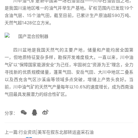
川中油气矿是新中国第一场石油会战——川中石油会战之地，
是我国川渝地区唯一的油气并举生产基地。矿权范围内已发现19个
含油气层、15个油气田，截至目前，已累计生产原油超590万吨、
天然气超1428亿立方米。
四川盆地是我国天然气的主要产地，储量和产能均居全国第
一，但地质特征复杂多样，勘探开发难度极大。一直以来，川中油
气矿以“保障国家能源安全”为己任，牢固树立“资源为王”理念，全力
寻找新的优质规模储量，蓬莱气田、安岳气田、大川中地区二叠系
以及西充含气区沙溪庙等领域多点突破，增储上产势头良好。当
前，川中油气矿的天然气产量每年以10.6%的速度增长，成为西南油
气田最具发展潜力的综合性矿区。
分享：
上一篇:行业资讯|美军在叙东北部转运盗采石油