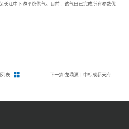
保长江中下游平稳供气。目前，该气田已完成所有参数优
回列表
下一篇:龙鼎源丨中标成都天府国际机场天然气调压站及场内管网工程项目