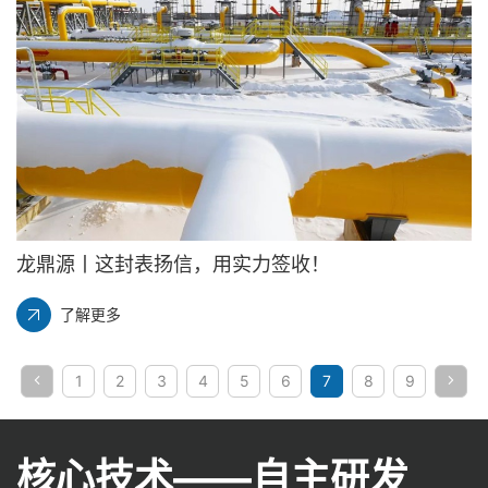
龙鼎源丨这封表扬信，用实力签收！
了解更多
1
2
3
4
5
6
7
8
9
核心技术——自主研发