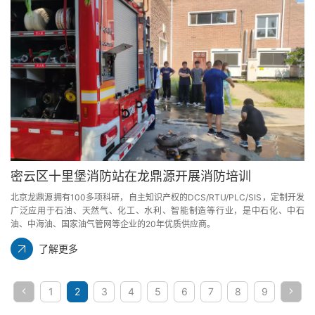
密云区十里堡消防站在龙鼎源开展消防培训
北京龙鼎源拥有100多项科研，自主知识产权的DCS/RTU/PLC/SIS，定制开发
广泛应用于石油、天然气、化工、水利、智能制造等行业，是中石化、中石
油、中海油、国家油气管网等企业的20年优质供应商。
了解更多
1
2
3
4
5
6
7
8
9